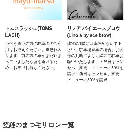
トムスラッシュ(TOMS
リノア バイ エースブロウ
LASH)
(Lino'a by ace brow)
※付き添いの方の駐車場のご利
建物の1階には車停めないで下
用はお控えください。※恐れ入
さい。駐車場満車の場合、お客
ります、前の方の車がまだ止ま
様の判断により近隣にて駐車お
っていましたら密を避けるた
願いいたします。・当日キャン
め、お車でお待ちください。
セル、変更 メニューの50%を
請求・前日キャンセル、変更
メニューの30%を請求
笠縫のまつ毛サロン一覧