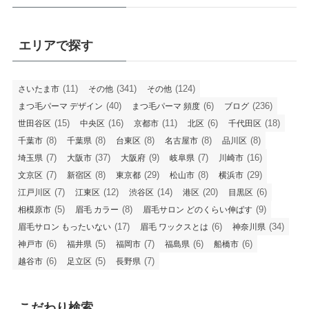
エリアで探す
(11)
(341)
(124)
さいたま市
その他
その他
(40)
(6)
(236)
まつ毛パーマ デザイン
まつ毛パーマ 頻度
ブログ
(15)
(16)
(11)
(6)
(18)
世田谷区
中央区
京都市
北区
千代田区
(8)
(8)
(8)
(8)
(8)
千葉市
千葉県
台東区
名古屋市
品川区
(7)
(37)
(9)
(7)
(16)
埼玉県
大阪市
大阪府
岐阜県
川崎市
(7)
(8)
(29)
(8)
(29)
文京区
新宿区
東京都
松山市
横浜市
(7)
(12)
(14)
(20)
(6)
江戸川区
江東区
渋谷区
港区
目黒区
(5)
(8)
(9)
相模原市
眉毛 カラー
眉毛サロン どのくらい伸ばす
(17)
(6)
(34)
眉毛サロン もったいない
眉毛 ワックスとは
神奈川県
(6)
(5)
(7)
(6)
(6)
神戸市
福井県
福岡市
福島県
船橋市
(6)
(5)
(7)
越谷市
足立区
長野県
こだわり検索