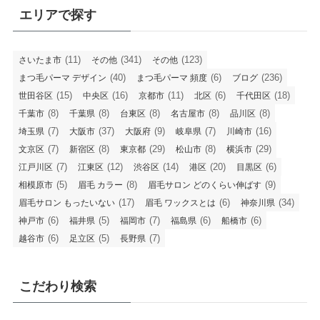
エリアで探す
(11)
(341)
(123)
さいたま市
その他
その他
(40)
(6)
(236)
まつ毛パーマ デザイン
まつ毛パーマ 頻度
ブログ
(15)
(16)
(11)
(6)
(18)
世田谷区
中央区
京都市
北区
千代田区
(8)
(8)
(8)
(8)
(8)
千葉市
千葉県
台東区
名古屋市
品川区
(7)
(37)
(9)
(7)
(16)
埼玉県
大阪市
大阪府
岐阜県
川崎市
(7)
(8)
(29)
(8)
(29)
文京区
新宿区
東京都
松山市
横浜市
(7)
(12)
(14)
(20)
(6)
江戸川区
江東区
渋谷区
港区
目黒区
(5)
(8)
(9)
相模原市
眉毛 カラー
眉毛サロン どのくらい伸ばす
(17)
(6)
(34)
眉毛サロン もったいない
眉毛 ワックスとは
神奈川県
(6)
(5)
(7)
(6)
(6)
神戸市
福井県
福岡市
福島県
船橋市
(6)
(5)
(7)
越谷市
足立区
長野県
こだわり検索