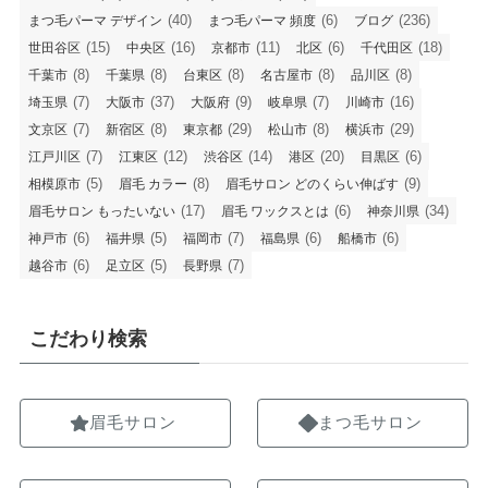
(40)
(6)
(236)
まつ毛パーマ デザイン
まつ毛パーマ 頻度
ブログ
(15)
(16)
(11)
(6)
(18)
世田谷区
中央区
京都市
北区
千代田区
(8)
(8)
(8)
(8)
(8)
千葉市
千葉県
台東区
名古屋市
品川区
(7)
(37)
(9)
(7)
(16)
埼玉県
大阪市
大阪府
岐阜県
川崎市
(7)
(8)
(29)
(8)
(29)
文京区
新宿区
東京都
松山市
横浜市
(7)
(12)
(14)
(20)
(6)
江戸川区
江東区
渋谷区
港区
目黒区
(5)
(8)
(9)
相模原市
眉毛 カラー
眉毛サロン どのくらい伸ばす
(17)
(6)
(34)
眉毛サロン もったいない
眉毛 ワックスとは
神奈川県
(6)
(5)
(7)
(6)
(6)
神戸市
福井県
福岡市
福島県
船橋市
(6)
(5)
(7)
越谷市
足立区
長野県
こだわり検索
眉毛サロン
まつ毛サロン