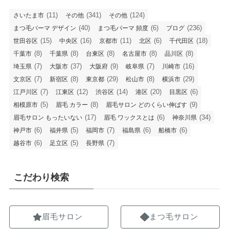
(11)
(341)
(124)
さいたま市
その他
その他
(40)
(6)
(236)
まつ毛パーマ デザイン
まつ毛パーマ 頻度
ブログ
(15)
(16)
(11)
(6)
(18)
世田谷区
中央区
京都市
北区
千代田区
(8)
(8)
(8)
(8)
(8)
千葉市
千葉県
台東区
名古屋市
品川区
(7)
(37)
(9)
(7)
(16)
埼玉県
大阪市
大阪府
岐阜県
川崎市
(7)
(8)
(29)
(8)
(29)
文京区
新宿区
東京都
松山市
横浜市
(7)
(12)
(14)
(20)
(6)
江戸川区
江東区
渋谷区
港区
目黒区
(5)
(8)
(9)
相模原市
眉毛 カラー
眉毛サロン どのくらい伸ばす
(17)
(6)
(34)
眉毛サロン もったいない
眉毛 ワックスとは
神奈川県
(6)
(5)
(7)
(6)
(6)
神戸市
福井県
福岡市
福島県
船橋市
(6)
(5)
(7)
越谷市
足立区
長野県
こだわり検索
眉毛サロン
まつ毛サロン