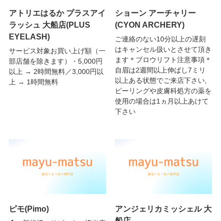
アトリエはるか プラスアイ
ショーン アーチャリー
ラッシュ 大船店(PLUS
(CYON ARCHERY)
EYELASH)
ご連絡のない10分以上の遅刻
はキャンセル扱いとさせて頂き
サービス対象お買い上げ額（一
ます＊ブロウリフト注意事項＊
部店舗を除きます）・5,000円
自眉は2週間以上伸ばし7ミリ
以上 → 2時間無料／3,000円以
以上ある状態でご来店下さい,
上 → 1時間無料
ピーリングや皮膚科処方の薬を
使用の場合は1ヵ月以上あけて
下さい
ピモ(Pimo)
アンジェリカミッシェル 大
船店