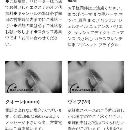
◆ご新規様、リピーター様当店
でお付けしたエクステのオフ代
お子様同伴はご遠慮ください。
無料◆キャンセルの際は必ず前
まつげパーマ まつ毛パーマ マ
日の営業時間内までにご連絡下
ツパ 眉毛 まゆげ ワンホン ジ
さい◆遅刻の際は必ずご連絡を
ェルネイル ニュアンス パリエ
お願い致します◆スタッフ募集
ク ラッシュアディクト ニュア
中です！お問い合わせくださ
ンス 長さ出し ガラスフレンチ
い。
深爪 マグネット ブライダル
クオーレ(cuore)
ヴィフ(Vif)
電話に出れない場合がございま
※駐車スペースのご予約は致し
す。公式LINE@950zkwutより
かねますのでご了承ください。
メッセージ下さい☆尚、営業電
※施術中はお電話に出られない
話はご遠慮願います。
場合がございます。(大船駅/ま