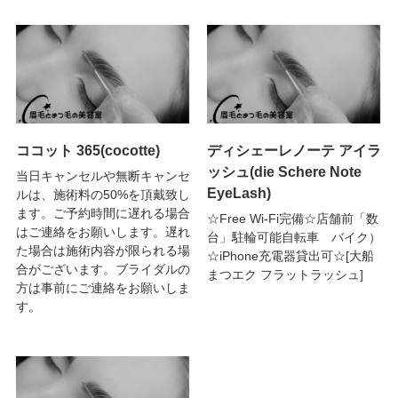
ココット 365(cocotte)
ディシェーレノーテ アイラ
ッシュ(die Schere Note
当日キャンセルや無断キャンセ
EyeLash)
ルは、施術料の50%を頂戴致し
ます。ご予約時間に遅れる場合
☆Free Wi-Fi完備☆店舗前「数
はご連絡をお願いします。遅れ
台」駐輪可能自転車 バイク）
た場合は施術内容が限られる場
☆iPhone充電器貸出可☆[大船
合がございます。ブライダルの
まつエク フラットラッシュ]
方は事前にご連絡をお願いしま
す。