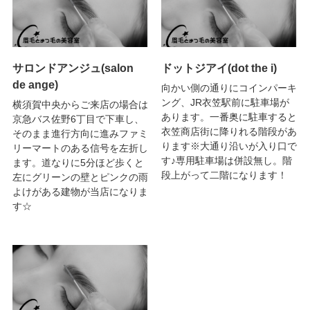
サロンドアンジュ(salon
ドットジアイ(dot the i)
de ange)
向かい側の通りにコインパーキ
ング、JR衣笠駅前に駐車場が
横須賀中央からご来店の場合は
あります。一番奥に駐車すると
京急バス佐野6丁目で下車し、
衣笠商店街に降りれる階段があ
そのまま進行方向に進みファミ
ります※大通り沿いが入り口で
リーマートのある信号を左折し
す♪専用駐車場は併設無し。階
ます。道なりに5分ほど歩くと
段上がって二階になります！
左にグリーンの壁とピンクの雨
よけがある建物が当店になりま
す☆