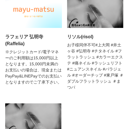
ラフェリア 弘明寺
リソル(risol)
(Raffelia)
お子様同伴不可#上大岡 #井土
ヶ谷 #弘明寺 #チタネイル #フ
※クレジットカード/電子マネ
ラットラッシュ #カラーエクス
ーのご利用額は15,000円以上
テ #痛ネイル #ラッシュリフト
となります。15,000円未満の
#ニュアンスネイル #パラジェ
お支払いの場合は、現金または
ル #オーダーチップ #東戸塚 ＃
PayPay&LINEPayでのお支払い
ダブルフラットラッシュ ＃ま
となりますのでご了承下さい。
つパ