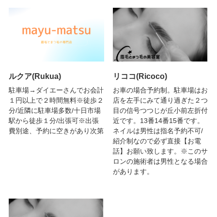
ルクア(Rukua)
リココ(Ricoco)
駐車場→ダイエーさんでお会計
お車の場合予約制。駐車場はお
１円以上で２時間無料※徒歩２
店を左手にみて通り過ぎた２つ
分/近隣に駐車場多数/十日市場
目の信号つつじが丘小前左折付
駅から徒歩１分/出張可※出張
近です。13番14番15番です。
費別途、予約に空きがあり次第
ネイルは男性は指名予約不可/
紹介制なので必ず直接【お電
話】お願い致します。※このサ
ロンの施術者は男性となる場合
があります。