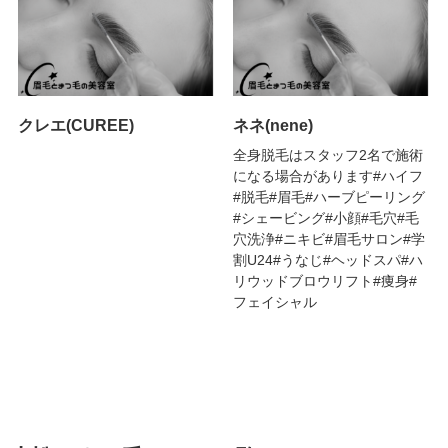
クレエ(CUREE)
ネネ(nene)
全身脱毛はスタッフ2名で施術
になる場合があります#ハイフ
#脱毛#眉毛#ハーブピーリング
#シェービング#小顔#毛穴#毛
穴洗浄#ニキビ#眉毛サロン#学
割U24#うなじ#ヘッドスパ#ハ
リウッドブロウリフト#痩身#
フェイシャル