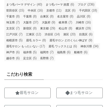
(40)
(6)
(236)
まつ毛パーマ デザイン
まつ毛パーマ 頻度
ブログ
(15)
(16)
(11)
(6)
(18)
世田谷区
中央区
京都市
北区
千代田区
(8)
(8)
(8)
(8)
(8)
千葉市
千葉県
台東区
名古屋市
品川区
(7)
(37)
(9)
(7)
(16)
埼玉県
大阪市
大阪府
岐阜県
川崎市
(7)
(8)
(29)
(8)
(29)
文京区
新宿区
東京都
松山市
横浜市
(7)
(12)
(14)
(20)
(6)
江戸川区
江東区
渋谷区
港区
目黒区
(5)
(8)
(9)
相模原市
眉毛 カラー
眉毛サロン どのくらい伸ばす
(17)
(6)
(34)
眉毛サロン もったいない
眉毛 ワックスとは
神奈川県
(6)
(5)
(7)
(6)
(6)
神戸市
福井県
福岡市
福島県
船橋市
(6)
(5)
(7)
越谷市
足立区
長野県
こだわり検索
眉毛サロン
まつ毛サロン