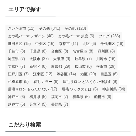
エリアで探す
(11)
(341)
(123)
さいたま市
その他
その他
(40)
(6)
(236)
まつ毛パーマ デザイン
まつ毛パーマ 頻度
ブログ
(15)
(16)
(11)
(6)
(18)
世田谷区
中央区
京都市
北区
千代田区
(8)
(8)
(8)
(8)
(8)
千葉市
千葉県
台東区
名古屋市
品川区
(7)
(37)
(9)
(7)
(16)
埼玉県
大阪市
大阪府
岐阜県
川崎市
(7)
(8)
(29)
(8)
(29)
文京区
新宿区
東京都
松山市
横浜市
(7)
(12)
(14)
(20)
(6)
江戸川区
江東区
渋谷区
港区
目黒区
(5)
(8)
(9)
相模原市
眉毛 カラー
眉毛サロン どのくらい伸ばす
(17)
(6)
(34)
眉毛サロン もったいない
眉毛 ワックスとは
神奈川県
(6)
(5)
(7)
(6)
(6)
神戸市
福井県
福岡市
福島県
船橋市
(6)
(5)
(7)
越谷市
足立区
長野県
こだわり検索