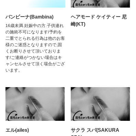
バンビーナ(Bambina)
ヘアモード ケイティー 尼
崎(KT)
16歳未満.妊娠中の方.子供連れ
の施術不可になります/予約を
二重でとられる行為は他のお客
様のご迷惑となりますので,固
くお断りさせて頂いておりま
す/ご連絡がつかない場合はキ
ャンセルさせて頂く場合がござ
います。
エル(ailes)
サクラ スパ(SAKURA