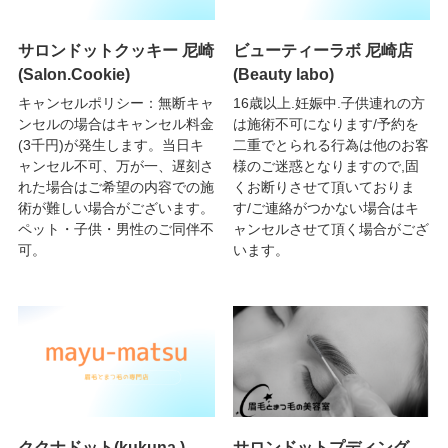
サロンドットクッキー 尼崎
ビューティーラボ 尼崎店
(Salon.Cookie)
(Beauty labo)
キャンセルポリシー：無断キャ
16歳以上.妊娠中.子供連れの方
ンセルの場合はキャンセル料金
は施術不可になります/予約を
(3千円)が発生します。当日キ
二重でとられる行為は他のお客
ャンセル不可、万が一、遅刻さ
様のご迷惑となりますので,固
れた場合はご希望の内容での施
くお断りさせて頂いておりま
術が難しい場合がございます。
す/ご連絡がつかない場合はキ
ペット・子供・男性のご同伴不
ャンセルさせて頂く場合がござ
可。
います。
ククナドット(kukuna.)
サロンドットプディング