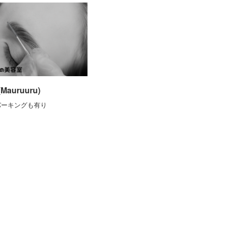
auruuru)
パーキングも有り