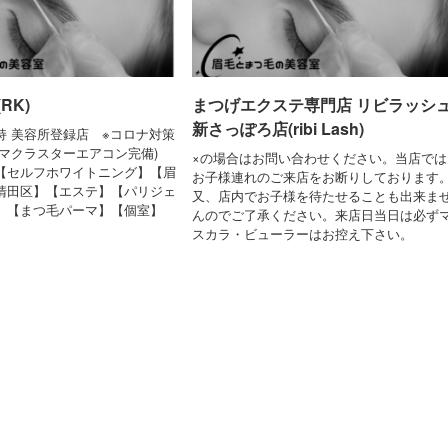
RK)
まつげエクステ専門店 リビラッシ
新さっぽろ店(ribi Lash)
持 美容所登録店 ※コロナ対策
ズマクラスターエアコン完備)
×の場合はお問い合わせください。当店では
【セルフホワイトニング】【眉
お子様連れのご来店をお断りしております
清田区】【エステ】【パリジェ
又、店内でお子様を待たせることも出来ま
】【まつ毛パーマ】【個室】
んのでご了承ください。来店日当日は必ず
スカラ・ビューラーはお控え下さい。