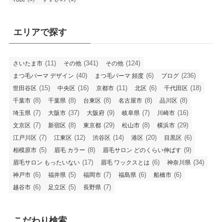
エリアで探す
(11)
(341)
(124)
さいたま市
その他
その他
(40)
(6)
(236)
まつ毛パーマ デザイン
まつ毛パーマ 頻度
ブログ
(15)
(16)
(11)
(6)
(18)
世田谷区
中央区
京都市
北区
千代田区
(8)
(8)
(8)
(8)
(8)
千葉市
千葉県
台東区
名古屋市
品川区
(7)
(37)
(9)
(7)
(16)
埼玉県
大阪市
大阪府
岐阜県
川崎市
(7)
(8)
(29)
(8)
(29)
文京区
新宿区
東京都
松山市
横浜市
(7)
(12)
(14)
(20)
(6)
江戸川区
江東区
渋谷区
港区
目黒区
(5)
(8)
(9)
相模原市
眉毛 カラー
眉毛サロン どのくらい伸ばす
(17)
(6)
(34)
眉毛サロン もったいない
眉毛 ワックスとは
神奈川県
(6)
(5)
(7)
(6)
(6)
神戸市
福井県
福岡市
福島県
船橋市
(6)
(5)
(7)
越谷市
足立区
長野県
こだわり検索