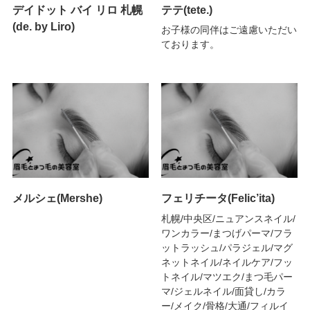
デイドット バイ リロ 札幌
テテ(tete.)
(de. by Liro)
お子様の同伴はご遠慮いただい
ております。
メルシェ(Mershe)
フェリチータ(Felic’ita)
札幌/中央区/ニュアンスネイル/
ワンカラー/まつげパーマ/フラ
ットラッシュ/パラジェル/マグ
ネットネイル/ネイルケア/フッ
トネイル/マツエク/まつ毛パー
マ/ジェルネイル/面貸し/カラ
ー/メイク/骨格/大通/フィルイ