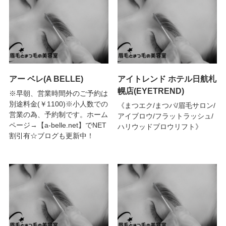
アー ベレ(A BELLE)
アイトレンド ホテル日航札
幌店(EYETREND)
※早朝、営業時間外のご予約は
別途料金(￥1100)※小人数での
《まつエク/まつパ/眉毛サロン/
営業の為、予約制です。ホーム
アイブロウ/フラットラッシュ/
ページ→【a-belle.net】でNET
ハリウッドブロウリフト》
割引有☆ブログも更新中！