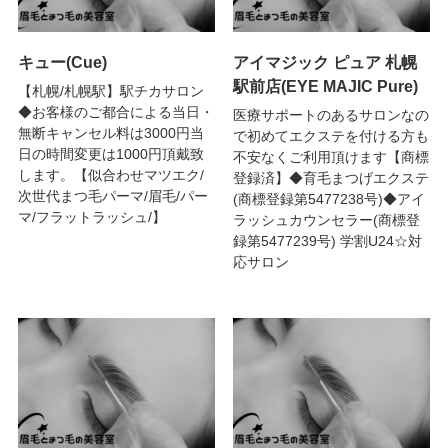
キュー(Cue)
アイマジック ピュア 札幌
駅前店(EYE MAJIC Pure)
【札幌/札幌駅】駅チカサロン
◆お客様のご都合による当日・
医療サポートのあるサロンなの
無断キャンセル料は3000円当
で初めてエクステを付ける方も
日の時間変更は1000円頂戴致
不安なくご利用頂けます【商標
します。【似合わせマツエク/
登録済】◆育毛まつげエクステ
次世代まつ毛パーマ/眉毛/パー
(商標登録第5477238号)◆アイ
マ/フラットラッシュ/】
ラッシュカウンセラー(商標登
録第5477239号) 学割U24☆対
応サロン