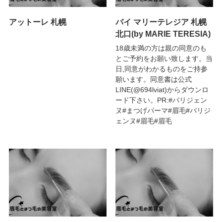
アットーレ 札幌
バイ マリーテレジア 札幌
北口(by MARIE TERESIA)
18歳未満の方は親の同意のも
とご予約をお願い致します。当
日,同意がわかるものをご持参
願います。同意書は公式
LINE(@694lviat)からダウンロ
ード下さい。PR:#パリジェン
ヌ#まつげパーマ#眉毛#パリジ
ェンヌ#眉毛#眉毛