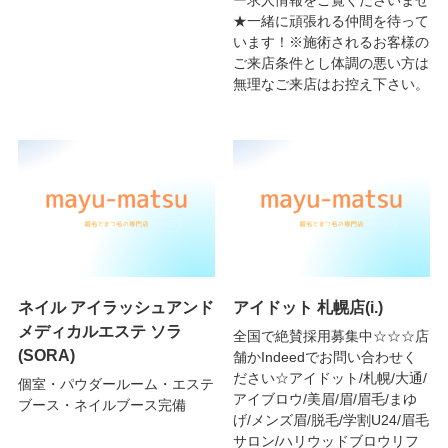
ー求人情報をご覧くださいませ
★一緒に頑張れる仲間を待って
います！※施術されるお客様の
ご来店条件とし体調の悪い方は
無理なご来店はお控え下さい。
ネイル アイラッシュアンド
アイドット 札幌店(i.)
メディカルエステ ソラ
全国で絶賛採用募集中☆☆☆店
(SORA)
舗かIndeedでお問い合わせく
ださい☆アイドット/札幌/大通/
個室・パウダールーム・エステ
アイブロウ/美眉/眉/眉毛/まゆ
ブース・ネイルブース完備
げ/メンズ眉/脱毛/学割U24/眉毛
サロン/ハリウッドブロウリフ