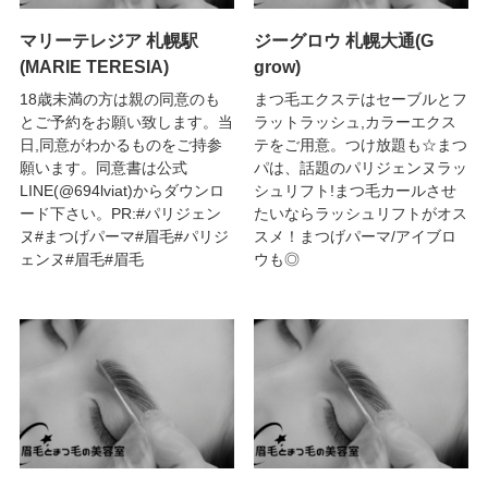
マリーテレジア 札幌駅
ジーグロウ 札幌大通(G
(MARIE TERESIA)
grow)
18歳未満の方は親の同意のも
まつ毛エクステはセーブルとフ
とご予約をお願い致します。当
ラットラッシュ,カラーエクス
日,同意がわかるものをご持参
テをご用意。つけ放題も☆まつ
願います。同意書は公式
パは、話題のパリジェンヌラッ
LINE(@694lviat)からダウンロ
シュリフト!まつ毛カールさせ
ード下さい。PR:#パリジェン
たいならラッシュリフトがオス
ヌ#まつげパーマ#眉毛#パリジ
スメ！まつげパーマ/アイブロ
ェンヌ#眉毛#眉毛
ウも◎