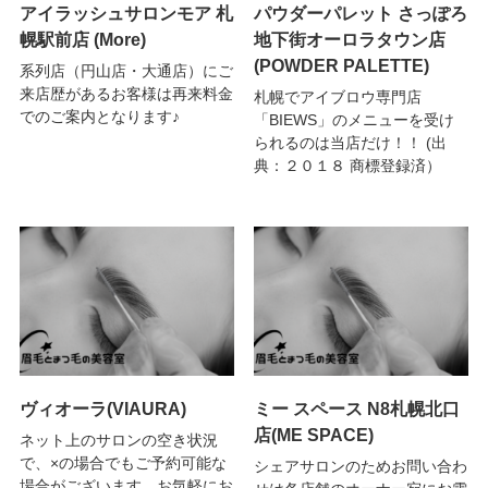
アイラッシュサロンモア 札
パウダーパレット さっぽろ
幌駅前店 (More)
地下街オーロラタウン店
(POWDER PALETTE)
系列店（円山店・大通店）にご
来店歴があるお客様は再来料金
札幌でアイブロウ専門店
でのご案内となります♪
「BIEWS」のメニューを受け
られるのは当店だけ！！ (出
典：２０１８ 商標登録済）
ヴィオーラ(VIAURA)
ミー スペース N8札幌北口
店(ME SPACE)
ネット上のサロンの空き状況
で、×の場合でもご予約可能な
シェアサロンのためお問い合わ
場合がございます。お気軽にお