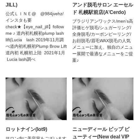
JILL)
アンド脱毛サロン エーセル
ド 札幌駅前店(A’Cerdo)
公式ＬＩＮＥ@ @984jvehz/
インスタも要
ブラジリアンワックス/men’s高
check★【eye_nail_jill】follow
評価ヒゲ脱毛/シュガーリング/
me ♪ 道内初札幌初plump lash
全身脱毛/カーボンピーリング/
lift(Lucia lash 2019年11月調
お顔脱毛/眉毛WAX脱毛の人気
べ道内初札幌初Plump Brow Lift
メニューに加え、独自のメニュ
道内初 札幌初上陸 2021年1月
ー展開で最適なメニューをご提
Lucia lash調べ
案♪
ロットナイン(lot9)
ニューディール ビップ ビ
ューティー(New deal VIP
サロン内に美容室もございます