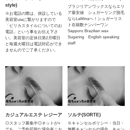
style)
ブラジリアンワックスならエリ
ア最安値 シュガーリング脱毛
※お電話の際は、併設している
ならLaMinaへ！シュガーリス
美容室utaに繋がりますので
ト在籍数ナンバーワン
「ピリカスタイルについてのお
Sapporo Brazilian wax
電話」という事をお伝え下さ
Sugaring English speaking
い。美容室の定休日第2月曜日
staff
と毎週火曜日は電話対応ができ
ませんのでご了承ください。
カジュアルエステ レジーア
ソルテ(SORTE)
◎スタッフ募集中◎ネットが×
※キャンセルポリシー・当日・
でも、ご予約可能な場合有！お
無断キャンセルの場合、キャン