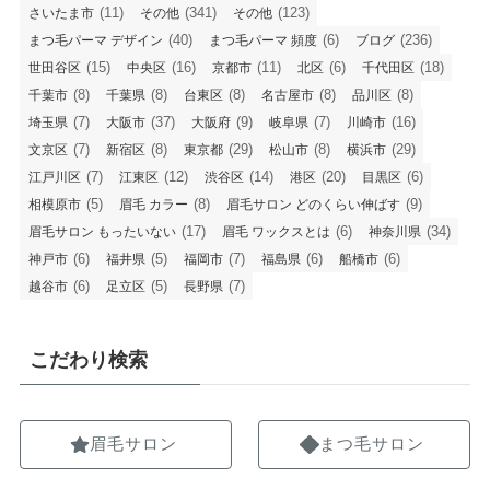
(11)
(341)
(123)
さいたま市
その他
その他
(40)
(6)
(236)
まつ毛パーマ デザイン
まつ毛パーマ 頻度
ブログ
(15)
(16)
(11)
(6)
(18)
世田谷区
中央区
京都市
北区
千代田区
(8)
(8)
(8)
(8)
(8)
千葉市
千葉県
台東区
名古屋市
品川区
(7)
(37)
(9)
(7)
(16)
埼玉県
大阪市
大阪府
岐阜県
川崎市
(7)
(8)
(29)
(8)
(29)
文京区
新宿区
東京都
松山市
横浜市
(7)
(12)
(14)
(20)
(6)
江戸川区
江東区
渋谷区
港区
目黒区
(5)
(8)
(9)
相模原市
眉毛 カラー
眉毛サロン どのくらい伸ばす
(17)
(6)
(34)
眉毛サロン もったいない
眉毛 ワックスとは
神奈川県
(6)
(5)
(7)
(6)
(6)
神戸市
福井県
福岡市
福島県
船橋市
(6)
(5)
(7)
越谷市
足立区
長野県
こだわり検索
眉毛サロン
まつ毛サロン