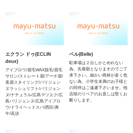
エクラン ドゥ(ECLIN
ベル(Belle)
deux)
駐車場は２台しかとめれない
為、先着順となりますのでご了
アイブロウ/眉毛WAX脱毛/眉毛
承下さい。細かい商材が多く危
サロン/ストレート眉/アーチ眉/
ない為、小学生未満のお子様と
美眉スタイリング/パリジェン
の同伴はご遠慮下さいませ。他
ヌラッシュリフト/パリジェン
店様のリペアのお直しは堅くお
ヌ/ナチュラル/広島マツエク/広
断りします。
島パリジェンヌ/広島アイブロ
ウ/ドライヘッドスパ/西区/庚
午/高須