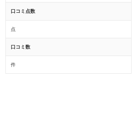
口コミ点数
点
口コミ数
件