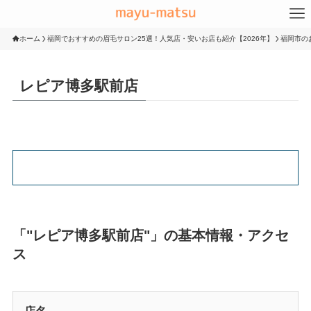
ホーム
福岡でおすすめの眉毛サロン25選！人気店・安いお店も紹介【2026年】
福岡市の
レピア博多駅前店
「"レピア博多駅前店"」の基本情報・アクセ
ス