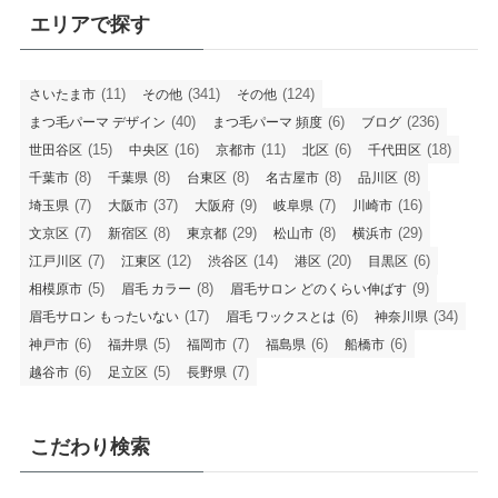
エリアで探す
(11)
(341)
(124)
さいたま市
その他
その他
(40)
(6)
(236)
まつ毛パーマ デザイン
まつ毛パーマ 頻度
ブログ
(15)
(16)
(11)
(6)
(18)
世田谷区
中央区
京都市
北区
千代田区
(8)
(8)
(8)
(8)
(8)
千葉市
千葉県
台東区
名古屋市
品川区
(7)
(37)
(9)
(7)
(16)
埼玉県
大阪市
大阪府
岐阜県
川崎市
(7)
(8)
(29)
(8)
(29)
文京区
新宿区
東京都
松山市
横浜市
(7)
(12)
(14)
(20)
(6)
江戸川区
江東区
渋谷区
港区
目黒区
(5)
(8)
(9)
相模原市
眉毛 カラー
眉毛サロン どのくらい伸ばす
(17)
(6)
(34)
眉毛サロン もったいない
眉毛 ワックスとは
神奈川県
(6)
(5)
(7)
(6)
(6)
神戸市
福井県
福岡市
福島県
船橋市
(6)
(5)
(7)
越谷市
足立区
長野県
こだわり検索