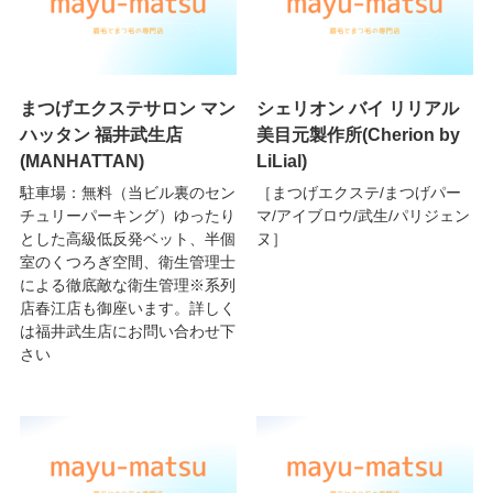
まつげエクステサロン マン
シェリオン バイ リリアル
ハッタン 福井武生店
美目元製作所(Cherion by
(MANHATTAN)
LiLial)
駐車場：無料（当ビル裏のセン
［まつげエクステ/まつげパー
チュリーパーキング）ゆったり
マ/アイブロウ/武生/パリジェン
とした高級低反発ベット、半個
ヌ］
室のくつろぎ空間、衛生管理士
による徹底敵な衛生管理※系列
店春江店も御座います。詳しく
は福井武生店にお問い合わせ下
さい