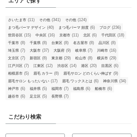
エリアで探す
(11)
(341)
(124)
さいたま市
その他
その他
(40)
(6)
(236)
まつ毛パーマ デザイン
まつ毛パーマ 頻度
ブログ
(15)
(16)
(11)
(6)
(18)
世田谷区
中央区
京都市
北区
千代田区
(8)
(8)
(8)
(8)
(8)
千葉市
千葉県
台東区
名古屋市
品川区
(7)
(37)
(9)
(7)
(16)
埼玉県
大阪市
大阪府
岐阜県
川崎市
(7)
(8)
(29)
(8)
(29)
文京区
新宿区
東京都
松山市
横浜市
(7)
(12)
(14)
(20)
(6)
江戸川区
江東区
渋谷区
港区
目黒区
(5)
(8)
(9)
相模原市
眉毛 カラー
眉毛サロン どのくらい伸ばす
(17)
(6)
(34)
眉毛サロン もったいない
眉毛 ワックスとは
神奈川県
(6)
(5)
(7)
(6)
(6)
神戸市
福井県
福岡市
福島県
船橋市
(6)
(5)
(7)
越谷市
足立区
長野県
こだわり検索