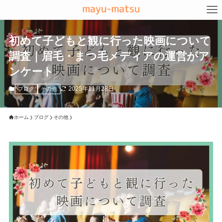
初めて子どもと観に行った映画について
調査｜眉毛・まつ毛メディアの運営がア
ンケート
2025年11月28日
ブログ
その他
ホーム
ブログ
その他