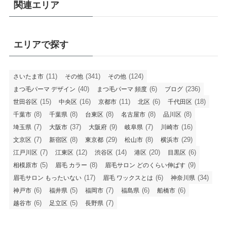
関連エリア
エリアで探す
(11)
(341)
(124)
さいたま市
その他
その他
(40)
(6)
(236)
まつ毛パーマ デザイン
まつ毛パーマ 頻度
ブログ
(15)
(16)
(11)
(6)
(18)
世田谷区
中央区
京都市
北区
千代田区
(8)
(8)
(8)
(8)
(8)
千葉市
千葉県
台東区
名古屋市
品川区
(7)
(37)
(9)
(7)
(16)
埼玉県
大阪市
大阪府
岐阜県
川崎市
(7)
(8)
(29)
(8)
(29)
文京区
新宿区
東京都
松山市
横浜市
(7)
(12)
(14)
(20)
(6)
江戸川区
江東区
渋谷区
港区
目黒区
(5)
(8)
(9)
相模原市
眉毛 カラー
眉毛サロン どのくらい伸ばす
(17)
(6)
(34)
眉毛サロン もったいない
眉毛 ワックスとは
神奈川県
(6)
(5)
(7)
(6)
(6)
神戸市
福井県
福岡市
福島県
船橋市
(6)
(5)
(7)
越谷市
足立区
長野県