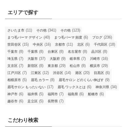
エリアで探す
(11)
(341)
(123)
さいたま市
その他
その他
(40)
(6)
(236)
まつ毛パーマ デザイン
まつ毛パーマ 頻度
ブログ
(15)
(16)
(11)
(6)
(18)
世田谷区
中央区
京都市
北区
千代田区
(8)
(8)
(8)
(8)
(8)
千葉市
千葉県
台東区
名古屋市
品川区
(7)
(37)
(9)
(7)
(16)
埼玉県
大阪市
大阪府
岐阜県
川崎市
(7)
(8)
(29)
(8)
(29)
文京区
新宿区
東京都
松山市
横浜市
(7)
(12)
(14)
(20)
(6)
江戸川区
江東区
渋谷区
港区
目黒区
(5)
(8)
(9)
相模原市
眉毛 カラー
眉毛サロン どのくらい伸ばす
(17)
(6)
(34)
眉毛サロン もったいない
眉毛 ワックスとは
神奈川県
(6)
(5)
(7)
(6)
(6)
神戸市
福井県
福岡市
福島県
船橋市
(6)
(5)
(7)
越谷市
足立区
長野県
こだわり検索