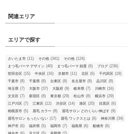
関連エリア
エリアで探す
(11)
(341)
(124)
さいたま市
その他
その他
(40)
(6)
(236)
まつ毛パーマ デザイン
まつ毛パーマ 頻度
ブログ
(15)
(16)
(11)
(6)
(18)
世田谷区
中央区
京都市
北区
千代田区
(8)
(8)
(8)
(8)
(8)
千葉市
千葉県
台東区
名古屋市
品川区
(7)
(37)
(9)
(7)
(16)
埼玉県
大阪市
大阪府
岐阜県
川崎市
(7)
(8)
(29)
(8)
(29)
文京区
新宿区
東京都
松山市
横浜市
(7)
(12)
(14)
(20)
(6)
江戸川区
江東区
渋谷区
港区
目黒区
(5)
(8)
(9)
相模原市
眉毛 カラー
眉毛サロン どのくらい伸ばす
(17)
(6)
(34)
眉毛サロン もったいない
眉毛 ワックスとは
神奈川県
(6)
(5)
(7)
(6)
(6)
神戸市
福井県
福岡市
福島県
船橋市
(6)
(5)
(7)
越谷市
足立区
長野県