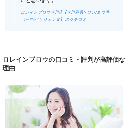
いと思います。
ロレインブロウ立川店【立川眉毛サロン/まつ毛
パーマ/パリジェンヌ】 のクチコミ
ロレインブロウの口コミ・評判が高評価な
理由