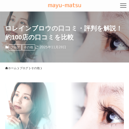
ロレインブロウの口コミ・評判を解説！
約100店の口コミを比較
2025年11月28日
ブログ
その他
ホーム
ブログ
その他