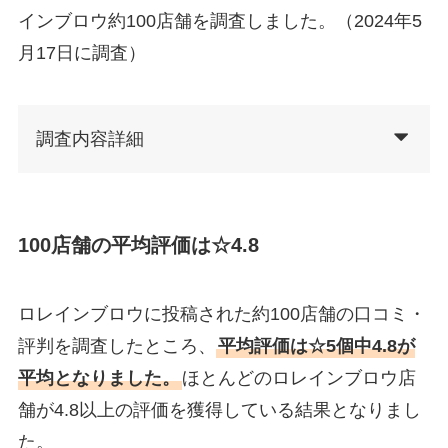
インブロウ約100店舗を調査しました。（2024年5
月17日に調査）
調査内容詳細
100店舗の平均評価は☆4.8
ロレインブロウに投稿された約100店舗の口コミ・
評判を調査したところ、
平均評価は☆5個中4.8が
平均となりました。
ほとんどのロレインブロウ店
舗が4.8以上の評価を獲得している結果となりまし
た。