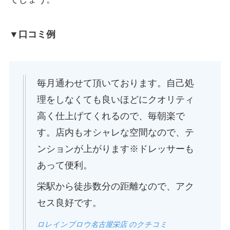
▼口コミ例
毎月通わせて頂いております。自己処
理をしなくても良いほどにクオリティ
高く仕上げてくれるので、毎朝楽で
す。店内もオシャレな空間なので、テ
ンションが上がります※ドレッサーも
あって便利。
栄駅から徒歩数分の距離なので、アク
セス良好です。
ロレインブロウ名古屋栄店 のクチコミ