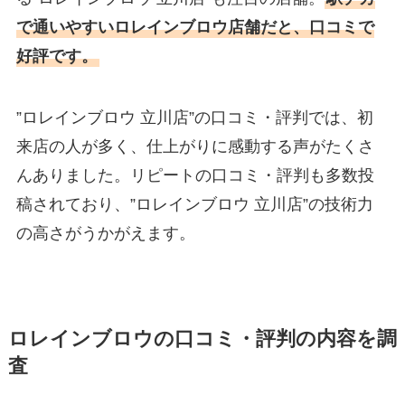
で通いやすいロレインブロウ店舗だと、口コミで
好評です。
”ロレインブロウ 立川店”の口コミ・評判では、初
来店の人が多く、仕上がりに感動する声がたくさ
んありました。リピートの口コミ・評判も多数投
稿されており、”ロレインブロウ 立川店”の技術力
の高さがうかがえます。
ロレインブロウの口コミ・評判の内容を調
査