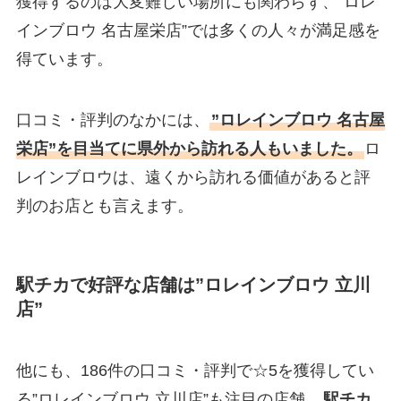
獲得するのは大変難しい場所にも関わらず、”ロレ
インブロウ 名古屋栄店”では多くの人々が満足感を
得ています。
口コミ・評判のなかには、
”ロレインブロウ 名古屋
栄店”を目当てに県外から訪れる人もいました。
ロ
レインブロウは、遠くから訪れる価値があると評
判のお店とも言えます。
駅チカで好評な店舗は”ロレインブロウ 立川
店”
他にも、186件の口コミ・評判で☆5を獲得してい
る”ロレインブロウ 立川店”も注目の店舗。
駅チカ