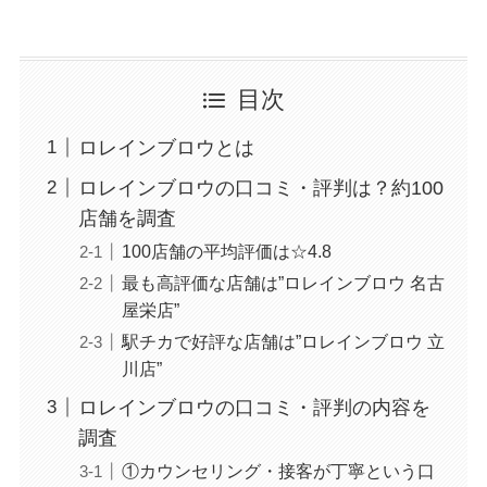
目次
ロレインブロウとは
ロレインブロウの口コミ・評判は？約100
店舗を調査
100店舗の平均評価は☆4.8
最も高評価な店舗は”ロレインブロウ 名古
屋栄店”
駅チカで好評な店舗は”ロレインブロウ 立
川店”
ロレインブロウの口コミ・評判の内容を
調査
①カウンセリング・接客が丁寧という口