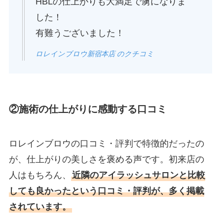
HBLの仕上がりも大満足で虜になりま
した！
有難うございました！
ロレインブロウ新宿本店 のクチコミ
②施術の仕上がりに感動する口コミ
ロレインブロウの口コミ・評判で特徴的だったの
が、仕上がりの美しさを褒める声です。初来店の
人はもちろん、
近隣のアイラッシュサロンと比較
しても良かったという口コミ・評判が、多く掲載
されています。