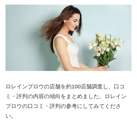
ロレインブロウの店舗を約100店舗調査し、口コ
ミ・評判の内容の傾向をまとめました。ロレイン
ブロウの口コミ・評判の参考にしてみてくださ
い。