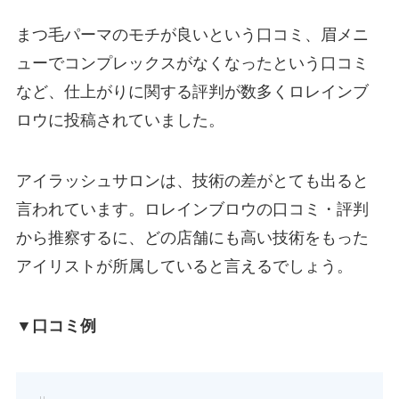
まつ毛パーマのモチが良いという口コミ、眉メニ
ューでコンプレックスがなくなったという口コミ
など、仕上がりに関する評判が数多くロレインブ
ロウに投稿されていました。
アイラッシュサロンは、技術の差がとても出ると
言われています。ロレインブロウの口コミ・評判
から推察するに、どの店舗にも高い技術をもった
アイリストが所属していると言えるでしょう。
▼口コミ例