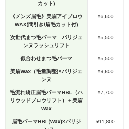
カット)
《メンズ眉毛》美眉アイブロウ
¥6,600
WAX(間引き/眉毛カット付)
次世代まつ毛パーマ パリジェ
¥5,500
ンヌラッシュリフト
似合わせまつ毛パーマ
¥5,500
美眉Wax（毛量調整)×パリジェ
¥9,800
ンヌ
毛流れ矯正眉毛パーマHBL（ハ
¥7,700
リウッドブロウリフト）＋美眉
Wax
眉毛パーマHBL(Wax)×パリジ
¥11,800