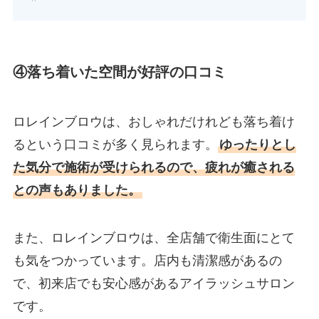
④落ち着いた空間が好評の口コミ
ロレインブロウは、おしゃれだけれども落ち着け
るという口コミが多く見られます。
ゆったりとし
た気分で施術が受けられるので、疲れが癒される
との声もありました。
また、ロレインブロウは、全店舗で衛生面にとて
も気をつかっています。店内も清潔感があるの
で、初来店でも安心感があるアイラッシュサロン
です。