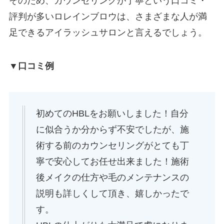
そのため、カウンセリングが丁寧という口コミ・
評判が多いロレインブロウは、さまざまな人が満
足できるアイラッシュサロンと言えるでしょう。
▼口コミ例
初めてのHBLをお願いしました！自分
に似合うか分からず不安でしたが、施
術する前のカウンセリングがとても丁
寧で安心してお任せ出来ました！施術
後メイクの仕方や毛のメンテナンスの
説明も詳しくして頂き、嬉しかったで
す。