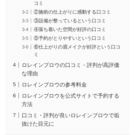
コミ
②施術の仕上がりに感動する口コミ
③設備が整っているという口コミ
④落ち着いた空間が好評の口コミ
⑤予約がとりやすいという口コミ
⑥仕上がりの眉メイクが好評という口コ
ミ
ロレインブロウの口コミ・評判が高評価
な理由
ロレインブロウの参考料金
ロレインブロウを公式サイトで予約する
方法
口コミ・評判が良いロレインブロウで垢
抜けた目元に