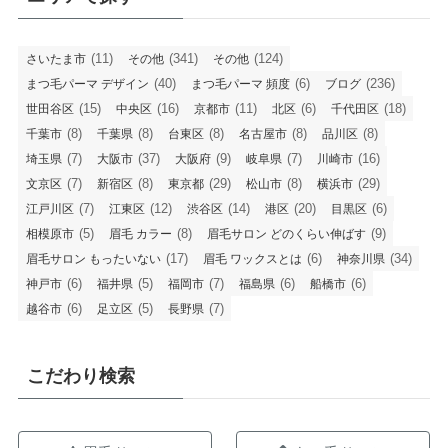
(11)
(341)
(124)
さいたま市
その他
その他
(40)
(6)
(236)
まつ毛パーマ デザイン
まつ毛パーマ 頻度
ブログ
(15)
(16)
(11)
(6)
(18)
世田谷区
中央区
京都市
北区
千代田区
(8)
(8)
(8)
(8)
(8)
千葉市
千葉県
台東区
名古屋市
品川区
(7)
(37)
(9)
(7)
(16)
埼玉県
大阪市
大阪府
岐阜県
川崎市
(7)
(8)
(29)
(8)
(29)
文京区
新宿区
東京都
松山市
横浜市
(7)
(12)
(14)
(20)
(6)
江戸川区
江東区
渋谷区
港区
目黒区
(5)
(8)
(9)
相模原市
眉毛 カラー
眉毛サロン どのくらい伸ばす
(17)
(6)
(34)
眉毛サロン もったいない
眉毛 ワックスとは
神奈川県
(6)
(5)
(7)
(6)
(6)
神戸市
福井県
福岡市
福島県
船橋市
(6)
(5)
(7)
越谷市
足立区
長野県
こだわり検索