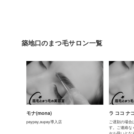
築地口のまつ毛サロン一覧
モナ(mona)
ラ ココ ナゴ
paypay,aupay導入店
ご遅刻の場合
す。ご連絡な
セル扱いとな