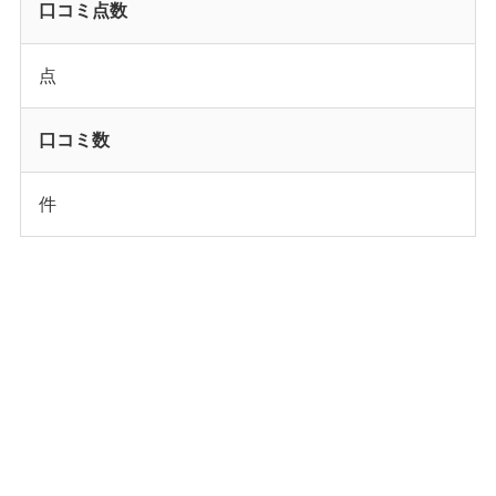
口コミ点数
点
口コミ数
件