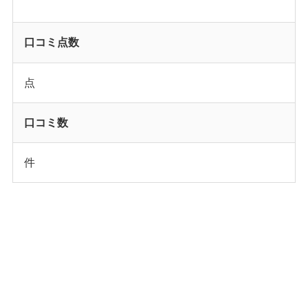
口コミ点数
点
口コミ数
件