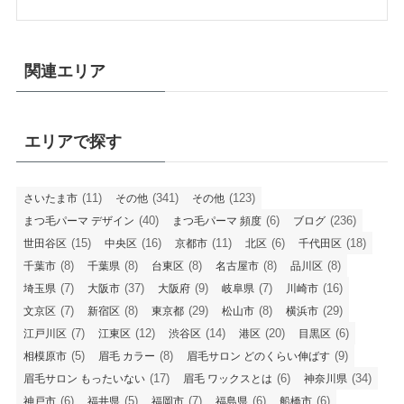
関連エリア
エリアで探す
(11)
(341)
(123)
さいたま市
その他
その他
(40)
(6)
(236)
まつ毛パーマ デザイン
まつ毛パーマ 頻度
ブログ
(15)
(16)
(11)
(6)
(18)
世田谷区
中央区
京都市
北区
千代田区
(8)
(8)
(8)
(8)
(8)
千葉市
千葉県
台東区
名古屋市
品川区
(7)
(37)
(9)
(7)
(16)
埼玉県
大阪市
大阪府
岐阜県
川崎市
(7)
(8)
(29)
(8)
(29)
文京区
新宿区
東京都
松山市
横浜市
(7)
(12)
(14)
(20)
(6)
江戸川区
江東区
渋谷区
港区
目黒区
(5)
(8)
(9)
相模原市
眉毛 カラー
眉毛サロン どのくらい伸ばす
(17)
(6)
(34)
眉毛サロン もったいない
眉毛 ワックスとは
神奈川県
(6)
(5)
(7)
(6)
(6)
神戸市
福井県
福岡市
福島県
船橋市