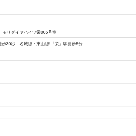
 モリダイヤハイツ栄805号室
歩30秒 名城線・東山線!『栄』駅徒歩5分