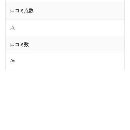
口コミ点数
点
口コミ数
件