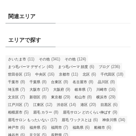
関連エリア
エリアで探す
(11)
(341)
(124)
さいたま市
その他
その他
(40)
(6)
(236)
まつ毛パーマ デザイン
まつ毛パーマ 頻度
ブログ
(15)
(16)
(11)
(6)
(18)
世田谷区
中央区
京都市
北区
千代田区
(8)
(8)
(8)
(8)
(8)
千葉市
千葉県
台東区
名古屋市
品川区
(7)
(37)
(9)
(7)
(16)
埼玉県
大阪市
大阪府
岐阜県
川崎市
(7)
(8)
(29)
(8)
(29)
文京区
新宿区
東京都
松山市
横浜市
(7)
(12)
(14)
(20)
(6)
江戸川区
江東区
渋谷区
港区
目黒区
(5)
(8)
(9)
相模原市
眉毛 カラー
眉毛サロン どのくらい伸ばす
(17)
(6)
(34)
眉毛サロン もったいない
眉毛 ワックスとは
神奈川県
(6)
(5)
(7)
(6)
(6)
神戸市
福井県
福岡市
福島県
船橋市
(6)
(5)
(7)
越谷市
足立区
長野県