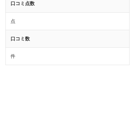
口コミ点数
点
口コミ数
件