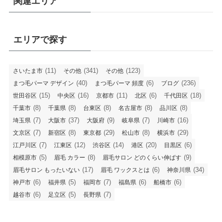
関連エリア
エリアで探す
(11)
(341)
(123)
さいたま市
その他
その他
(40)
(6)
(236)
まつ毛パーマ デザイン
まつ毛パーマ 頻度
ブログ
(15)
(16)
(11)
(6)
(18)
世田谷区
中央区
京都市
北区
千代田区
(8)
(8)
(8)
(8)
(8)
千葉市
千葉県
台東区
名古屋市
品川区
(7)
(37)
(9)
(7)
(16)
埼玉県
大阪市
大阪府
岐阜県
川崎市
(7)
(8)
(29)
(8)
(29)
文京区
新宿区
東京都
松山市
横浜市
(7)
(12)
(14)
(20)
(6)
江戸川区
江東区
渋谷区
港区
目黒区
(5)
(8)
(9)
相模原市
眉毛 カラー
眉毛サロン どのくらい伸ばす
(17)
(6)
(34)
眉毛サロン もったいない
眉毛 ワックスとは
神奈川県
(6)
(5)
(7)
(6)
(6)
神戸市
福井県
福岡市
福島県
船橋市
(6)
(5)
(7)
越谷市
足立区
長野県