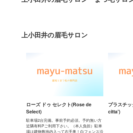
上小田井の眉毛サロン
ローズ ドゥ セレクト(Rose de
プラスチッタ(h
Select)
citta')
駐車場2台完備。事前予約必須。予約無い方
近隣有料Pご利用下さい。（本人負担）駐車
場は建物敷地内入って右手奥！白フェンス沿