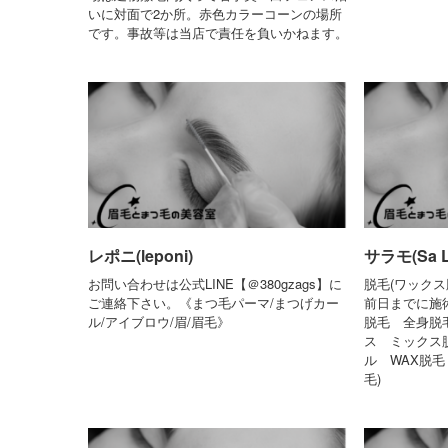
いに対面で2か所。赤色カラーコーンの場所
です。事故等は当店で責任を負いかねます。
レポニ(leponi)
サラモ(Sa L
お問い合わせは公式LINE【＠380gzags】に
脱毛(ワック
ご連絡下さい。《まつ毛パーマ/まつげカー
前日までに施
ル/アイブロウ/眉/眉毛》
脱毛 全身脱
ス ミックス
ル WAX脱毛
毛)