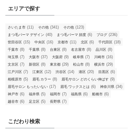
エリアで探す
(11)
(341)
(123)
さいたま市
その他
その他
(40)
(6)
(236)
まつ毛パーマ デザイン
まつ毛パーマ 頻度
ブログ
(15)
(16)
(11)
(6)
(18)
世田谷区
中央区
京都市
北区
千代田区
(8)
(8)
(8)
(8)
(8)
千葉市
千葉県
台東区
名古屋市
品川区
(7)
(37)
(9)
(7)
(16)
埼玉県
大阪市
大阪府
岐阜県
川崎市
(7)
(8)
(29)
(8)
(29)
文京区
新宿区
東京都
松山市
横浜市
(7)
(12)
(14)
(20)
(6)
江戸川区
江東区
渋谷区
港区
目黒区
(5)
(8)
(9)
相模原市
眉毛 カラー
眉毛サロン どのくらい伸ばす
(17)
(6)
(34)
眉毛サロン もったいない
眉毛 ワックスとは
神奈川県
(6)
(5)
(7)
(6)
(6)
神戸市
福井県
福岡市
福島県
船橋市
(6)
(5)
(7)
越谷市
足立区
長野県
こだわり検索