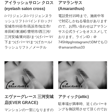
アイラッシュサロン クロス
アマランサス
(eyelash salon cross)
(Amaranthus)
/パリジェンヌ/パリジェンヌラ
電話受付15時まで。施術中等
ッシュリフト/バインドロック/
で対応しかねる場合があります
安城市/刈谷市/高浜市/知立市/
ので、お問い合わせはアマラン
幸田町/東浦町/豊明市/西三河/
サス公式ラインをオススメして
三河安城/東刈谷/まつげパーマ/
おります。ラインID：＠
下まつげパーマ/まつげカール/
745hltpgInstagramのDMでも◎
ラッシュリフト／メーテル
＠amaranthus33
エヴァーグレース 三河安城
アティック(attic)
店(EVER GRACE)
駐車場が満車時、近くのパーキ
ングを御説明させて頂くのでお
マンションの一室になりますの