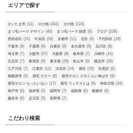
エリアで探す
(11)
(341)
(124)
さいたま市
その他
その他
(40)
(6)
(236)
まつ毛パーマ デザイン
まつ毛パーマ 頻度
ブログ
(15)
(16)
(11)
(6)
(18)
世田谷区
中央区
京都市
北区
千代田区
(8)
(8)
(8)
(8)
(8)
千葉市
千葉県
台東区
名古屋市
品川区
(7)
(37)
(9)
(7)
(16)
埼玉県
大阪市
大阪府
岐阜県
川崎市
(7)
(8)
(29)
(8)
(29)
文京区
新宿区
東京都
松山市
横浜市
(7)
(12)
(14)
(20)
(6)
江戸川区
江東区
渋谷区
港区
目黒区
(5)
(8)
(9)
相模原市
眉毛 カラー
眉毛サロン どのくらい伸ばす
(17)
(6)
(34)
眉毛サロン もったいない
眉毛 ワックスとは
神奈川県
(6)
(5)
(7)
(6)
(6)
神戸市
福井県
福岡市
福島県
船橋市
(6)
(5)
(7)
越谷市
足立区
長野県
こだわり検索