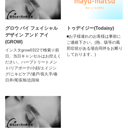
グロウ バイ フェイシャル
トゥデイジー(Todaisy)
デザイン アンド アイ
■お子様連れのお客様は事前に
(GROW)
ご連絡下さい。(熱、咳等の風
邪症状がある場合同伴をお断り
インスタgrow0322で検索☆前
しております。)
日。当日キャンセルはお控えく
ださい。ハーブトリートメン
ト/リアボーテ/小顔/エイジン
グ/ニキビケア/瀬戸/長久手/春
日井/尾張旭/志段味