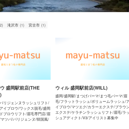
2)
滝沢市
(1)
宮古市
(1)
ウ 盛岡駅前店(THE
ウィル 盛岡駅前店(WILL)
)
盛岡/盛岡駅/まつげパーマ/まつ毛パーマ/眉
毛/フラットラッシュ/ボリュームラッシュ/
/パリジェンヌラッシュリフト/
イブロウ/マツエク/カラーエクステ/ブラウ
アイブロウ/ワックス脱毛/盛岡
エクステ/ケラチンラッシュリフト/眉毛/ラ
ドブロウリフト/眉毛専門店/眉
シュアディクト/V3/アイリスト募集中
/マツパ/パリジェンヌ/韓国風/