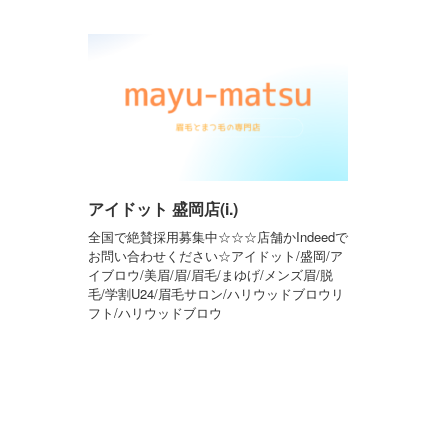
アイドット 盛岡店(i.)
全国で絶賛採用募集中☆☆☆店舗かIndeedで
お問い合わせください☆アイドット/盛岡/ア
イブロウ/美眉/眉/眉毛/まゆげ/メンズ眉/脱
毛/学割U24/眉毛サロン/ハリウッドブロウリ
フト/ハリウッドブロウ