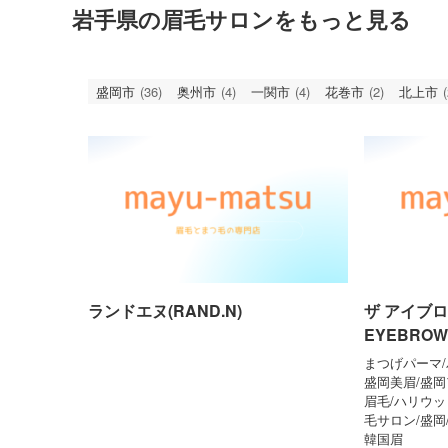
岩手県の眉毛サロンをもっと見る
盛岡市
(36)
奥州市
(4)
一関市
(4)
花巻市
(2)
北上市
(
ランドエヌ(RAND.N)
ザ アイブロ
EYEBROW
まつげパーマ
盛岡美眉/盛岡
眉毛/ハリウッ
毛サロン/盛岡
韓国眉