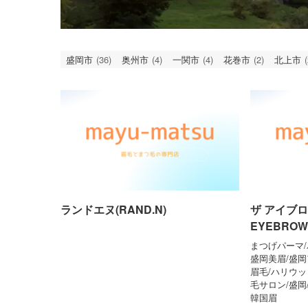
盛岡市
(36)
奥州市
(4)
一関市
(4)
花巻市
(2)
北上市
(
ランドエヌ(RAND.N)
ザ アイブロ
EYEBROW
まつげパーマ
盛岡美眉/盛岡
眉毛/ハリウッ
毛サロン/盛岡
韓国眉