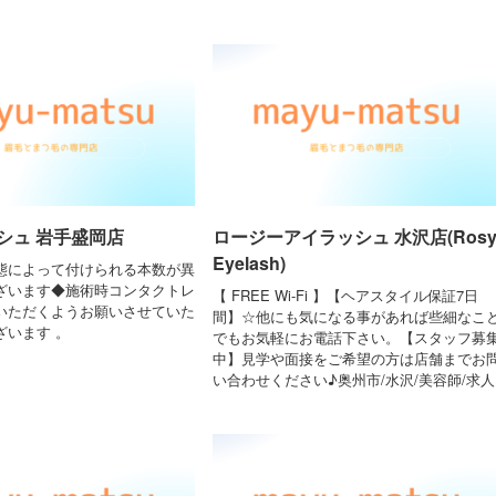
シュ 岩手盛岡店
ロージーアイラッシュ 水沢店(Ros
Eyelash)
態によって付けられる本数が異
ざいます◆施術時コンタクトレ
【 FREE Wi-Fi 】【ヘアスタイル保証7日
いただくようお願いさせていた
間】☆他にも気になる事があれば些細なこ
ざいます 。
でもお気軽にお電話下さい。【スタッフ募
中】見学や面接をご希望の方は店舗までお
い合わせください♪奥州市/水沢/美容師/求人