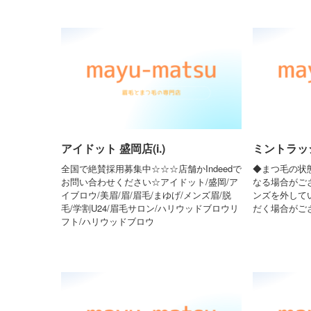
アイドット 盛岡店(i.)
ミントラッ
全国で絶賛採用募集中☆☆☆店舗かIndeedで
◆まつ毛の状
お問い合わせください☆アイドット/盛岡/ア
なる場合がご
イブロウ/美眉/眉/眉毛/まゆげ/メンズ眉/脱
ンズを外して
毛/学割U24/眉毛サロン/ハリウッドブロウリ
だく場合がご
フト/ハリウッドブロウ